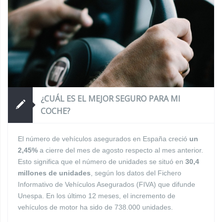
¿CUÁL ES EL MEJOR SEGURO PARA MI
COCHE?
El número de vehículos asegurados en España creció
un
2,45%
a cierre del mes de agosto respecto al mes anterior.
Esto significa que el número de unidades se situó en
30,4
millones de unidades
, según los datos del Fichero
Informativo de Vehículos Asegurados (FIVA) que difunde
Unespa. En los último 12 meses, el incremento de
vehículos de motor ha sido de 738.000 unidades.