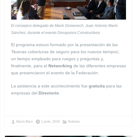
El consejero delegado de Marín Domenech, Juan Antonio Marín
Sánchez, durante el evento Desayunos Constructivos
El programa estuvo formado por la presentación de las
‘Nuevas coberturas de seguro para los nuevos tiempos’,
un tiempo empleado para ruegos y preguntas y,
finalmente, para el
Networking
de las diferentes empresas
que presenciaron el evento de la Federación.
La asistencia a este acontecimiento fue
gratuita
para las
empresas del
Directorio
.
María Baro
1 junio, 2018
Noticias