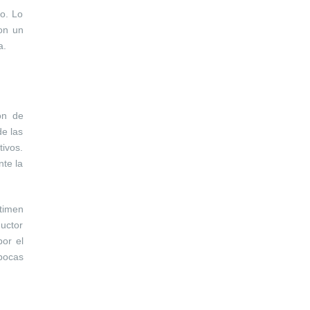
co. Lo
on un
a.
ón de
de las
tivos.
nte la
stimen
ductor
por el
 pocas