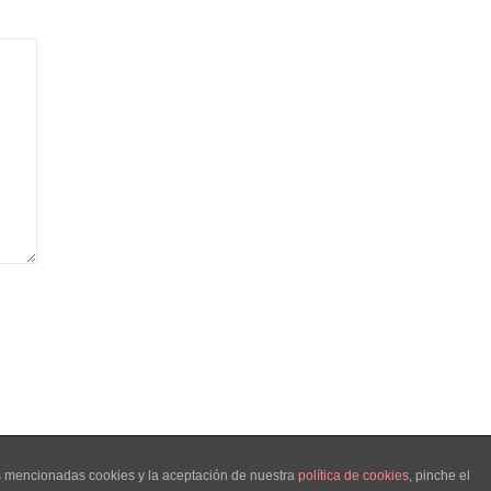
as mencionadas cookies y la aceptación de nuestra
política de cookies
, pinche el