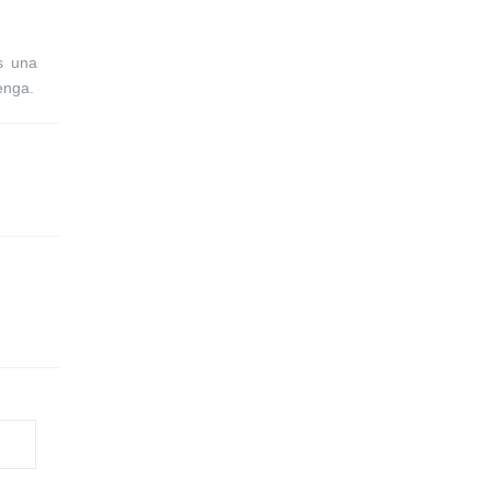
s una
enga.