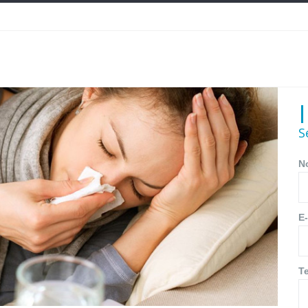
S
N
E-
T